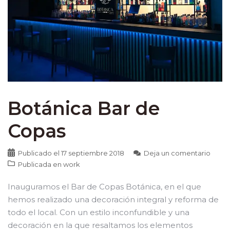
Botánica Bar de
Copas
Publicado el
17 septiembre 2018
Deja un comentario
Publicada en
work
Inauguramos el Bar de Copas Botánica, en el que
hemos realizado una decoración integral y reforma de
todo el local. Con un estilo inconfundible y una
decoración en la que resaltamos los elementos