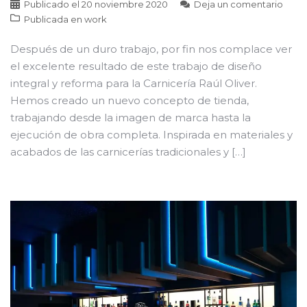
Publicado el
20 noviembre 2020
Deja un comentario
Publicada en
work
Después de un duro trabajo, por fin nos complace ver
el excelente resultado de este trabajo de diseño
integral y reforma para la Carnicería Raúl Oliver.
Hemos creado un nuevo concepto de tienda,
trabajando desde la imagen de marca hasta la
ejecución de obra completa. Inspirada en materiales y
acabados de las carnicerías tradicionales y […]