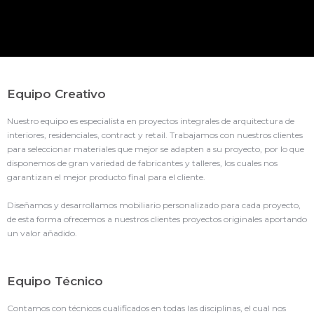
Equipo Creativo
Nuestro equipo es especialista en proyectos integrales de arquitectura de
interiores, residenciales, contract y retail. Trabajamos con nuestros clientes
para seleccionar materiales que mejor se adapten a su proyecto, por lo que
disponemos de gran variedad de fabricantes y talleres, los cuales nos
garantizan el mejor producto final para el cliente.
Diseñamos y desarrollamos mobiliario personalizado para cada proyecto,
de esta forma ofrecemos a nuestros clientes proyectos originales aportando
un valor añadido.
Equipo Técnico
Contamos con técnicos cualificados en todas las disciplinas, el cual nos